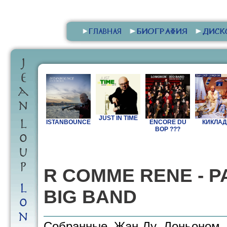
JUST IN TIME
ISTANBOUNCE
ENCORE DU
КИКЛА
BOP ???
R COMME RENE - P
BIG BAND
Собранные Жан-Лу Лоньоном п