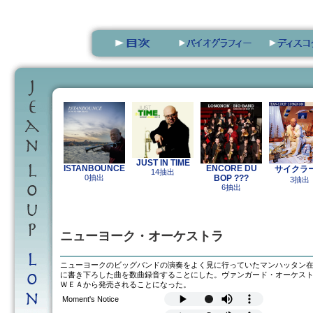
JUST IN TIME
ISTANBOUNCE
ENCORE DU
サイクラ
14抽出
0抽出
BOP ???
3抽出
6抽出
ニューヨーク・オーケストラ
ニューヨークのビッグバンドの演奏をよく見に行っていたマンハッタン
に書き下ろした曲を数曲録音することにした。ヴァンガード・オーケス
ＷＥＡから発売されることになった。
Moment's Notice